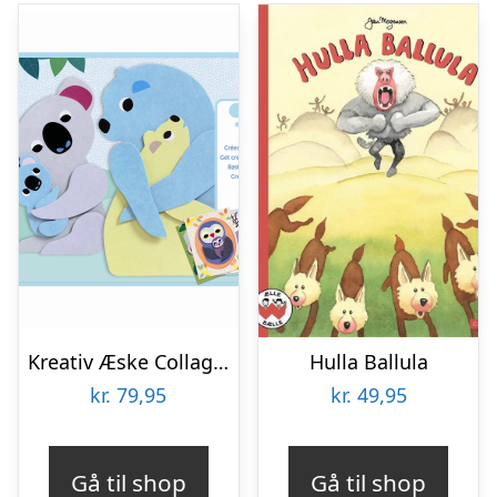
Kreativ Æske Collage For De Mindste, Kram, Djeco
Hulla Ballula
kr.
79,95
kr.
49,95
Gå til shop
Gå til shop