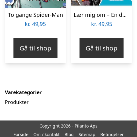
To gange Spider-Man
Lær mig om – En dag i lufthavnen PB
kr.
49,95
kr.
49,95
Gå til shop
Gå til shop
Varekategorier
Produkter
Copyright 2026 - Pilanto Aps
Forside
Om / kontakt
Blog
Sitemap
Betingelser