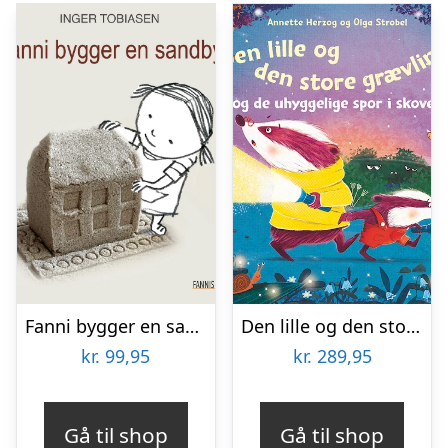
Fanni bygger en sandby
Den lille og den store grævling og de uhyggelige spor i skoven
kr.
99,95
kr.
289,95
Gå til shop
Gå til shop