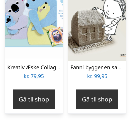
Kreativ Æske Collage For De Mindste, Kram, Djeco
Fanni bygger en sandby
kr.
79,95
kr.
99,95
Gå til shop
Gå til shop